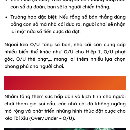
con số dự đoán, bạn sẽ là người chiến thắng.
Trường hợp đặc biệt: Nếu tổng số bàn thắng đúng
bằng con số mà nhà cái đưa ra, người chơi sẽ nhận
lại một nửa số tiền cược đã đặt.
Ngoài kèo O/U tổng số bàn, nhà cái còn cung cấp
nhiều biến thể khác như O/U cho Hiệp 1, O/U phạt
góc, O/U thẻ phạt,… mang lại thêm nhiều lựa chọn
phong phú cho người chơi.
Các hình thức đặt cược kèo tài xỉu phổ
biến nhất 2025
Nhằm tăng thêm sức hấp dẫn và kịch tính cho người
chơi tham gia soi cầu, các nhà cái đã không ngừng
mở rộng và phát triển những hình thức đặt cược cho
kèo Tài Xỉu (Over/Under – O/U).