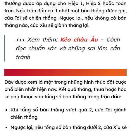
thường được áp dụng cho Hiệp 1, Hiệp 2 hoặc toàn
trận. Nếu trận đấu có ít nhất một bàn thắng được ghi,
cửa Tài sẽ chiến thắng. Ngược lại, nếu không có bàn
thắng nào, cửa Xỉu sẽ giành thắng lợi.
>>> Xem thêm:
Kèo châu Âu
– Cách
đọc chuẩn xác và những sai lầm cần
tránh
Cược Tài Xỉu 2 trái
Đây được xem là một trong những hình thức đặt cược
phổ biến nhất hiện nay. Kết quả thắng, thua hoặc hòa
sẽ phụ thuộc vào tổng số bàn thắng trong trận đấu:
Khi tổng số bàn thắng vượt quá 2, cửa Tài giành
chiến thắng.
Ngược lại, nếu tổng số bàn thắng dưới 2, cửa Xỉu sẽ