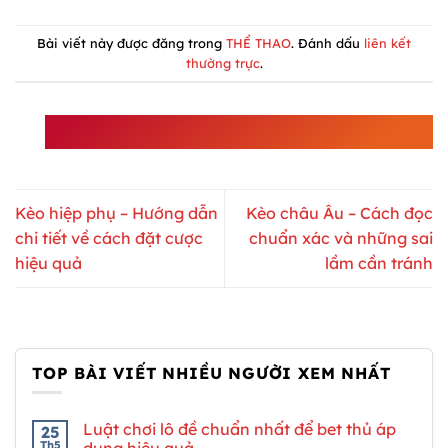
Bài viết này được đăng trong
THỂ THAO
. Đánh dấu
liên kết
thường trực
.
SEO
Kèo hiệp phụ – Hướng dẫn
Kèo châu Âu – Cách đọc
chi tiết về cách đặt cược
chuẩn xác và những sai
hiệu quả
lầm cần tránh
TOP BÀI VIẾT NHIỀU NGƯỜI XEM NHẤT
Luật chơi lô đề chuẩn nhất để bet thủ áp
25
Th5