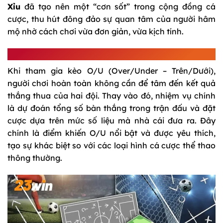
Xỉu
đã tạo nên một “cơn sốt” trong cộng đồng cá
cược, thu hút đông đảo sự quan tâm của người hâm
mộ nhờ cách chơi vừa đơn giản, vừa kịch tính.
Những quy tắc tham gia cược tài xỉu
Khi tham gia kèo O/U (Over/Under – Trên/Dưới),
người chơi hoàn toàn không cần để tâm đến kết quả
thắng thua của hai đội. Thay vào đó, nhiệm vụ chính
là dự đoán tổng số bàn thắng trong trận đấu và đặt
cược dựa trên mức số liệu mà nhà cái đưa ra. Đây
chính là điểm khiến O/U nổi bật và được yêu thích,
tạo sự khác biệt so với các loại hình cá cược thể thao
thông thường.