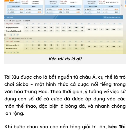
Kèo tài xỉu là gì?
Tài Xỉu được cho là bắt nguồn từ châu Á, cụ thể là trò
chơi Sicbo – một hình thức cá cược nổi tiếng trong
văn hóa Trung Hoa. Theo thời gian, ý tưởng về việc sử
dụng con số để cá cược đã được áp dụng vào các
môn thể thao, đặc biệt là bóng đá, và nhanh chóng
lan rộng.
Khi bước chân vào các nền tảng giải trí lớn,
kèo Tài